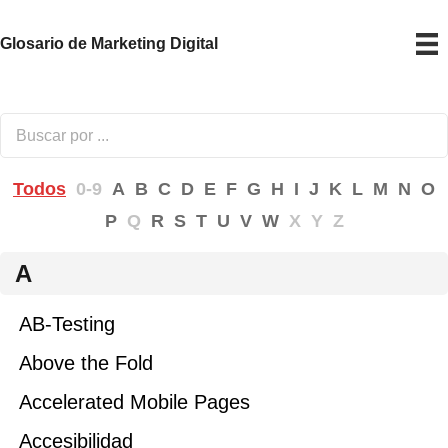
Glosario de Marketing Digital
Todos
0-9
A
B
C
D
E
F
G
H
I
J
K
L
M
N
O
P
Q
R
S
T
U
V
W
X
Y
Z
A
AB-Testing
Above the Fold
Accelerated Mobile Pages
Accesibilidad