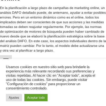
En la planificación a largo plazo de campañas de marketing online, un
análisis DAFO detallado puede, de antemano, ayudar a evitar posibles
errores. Pero en un entorno dinámico como es el online, todos los
implicados deben ser conscientes de que sus acciones y las medidas
tomadas se deben reajustar regularmente. Por ejemplo, las normas
de optimización de motores de búsqueda pueden haber cambiado de
nuevo desde que se elaboró la planificación estratégica sobre la base
del análisis DAFO. En este caso, los aspectos individuales dentro de la
matriz pueden cambiar. Por lo tanto, el modelo debe actualizarse una
y otra vez al planificar a largo plazo.
Usamos cookies en nuestro sitio web para brindarle la
experiencia más relevante recordando sus preferencias y
visitas repetidas. Al hacer clic en "Aceptar todo", acepta el
uso de todas las cookies. Sin embargo, puede visitar
Política de privacidad
Términos y condiciones
"Configuración de cookies" para proporcionar un
consentimiento controlado.
2019 Glosario de Marketing Digital. All Rights Reserved.
Ajustes
Aceptar todo
Diseo y desarrollo web por RedByte