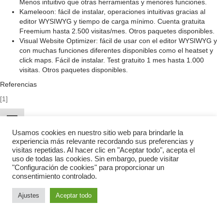
Menos intuitivo que otras herramientas y menores funciones.
Kameleoon: fácil de instalar, operaciones intuitivas gracias al
editor WYSIWYG y tiempo de carga mínimo. Cuenta gratuita
Freemium hasta 2.500 visitas/mes. Otros paquetes disponibles.
Visual Website Optimizer: fácil de usar con el editor WYSIWYG y
con muchas funciones diferentes disponibles como el heatset y
click maps. Fácil de instalar. Test gratuito 1 mes hasta 1.000
visitas. Otros paquetes disponibles.
Referencias
[1]
Usamos cookies en nuestro sitio web para brindarle la
experiencia más relevante recordando sus preferencias y
visitas repetidas. Al hacer clic en "Aceptar todo", acepta el
uso de todas las cookies. Sin embargo, puede visitar
Política de privacidad
Términos y condiciones
"Configuración de cookies" para proporcionar un
consentimiento controlado.
2019 Glosario de Marketing Digital. All Rights Reserved.
Ajustes
Aceptar todo
Diseo y desarrollo web por RedByte