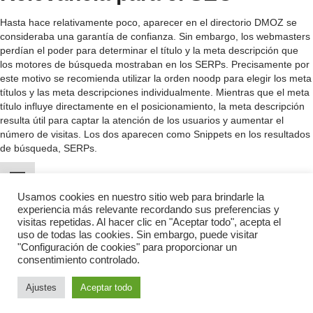
Hasta hace relativamente poco, aparecer en el directorio DMOZ se
consideraba una garantía de confianza. Sin embargo, los webmasters
perdían el poder para determinar el título y la meta descripción que
los motores de búsqueda mostraban en los SERPs. Precisamente por
este motivo se recomienda utilizar la orden noodp para elegir los meta
títulos y las meta descripciones individualmente. Mientras que el meta
título influye directamente en el posicionamiento, la meta descripción
resulta útil para captar la atención de los usuarios y aumentar el
número de visitas. Los dos aparecen como Snippets en los resultados
de búsqueda, SERPs.
Usamos cookies en nuestro sitio web para brindarle la
experiencia más relevante recordando sus preferencias y
visitas repetidas. Al hacer clic en "Aceptar todo", acepta el
uso de todas las cookies. Sin embargo, puede visitar
Política de privacidad
Términos y condiciones
"Configuración de cookies" para proporcionar un
consentimiento controlado.
2019 Glosario de Marketing Digital. All Rights Reserved.
Ajustes
Aceptar todo
Diseo y desarrollo web por RedByte