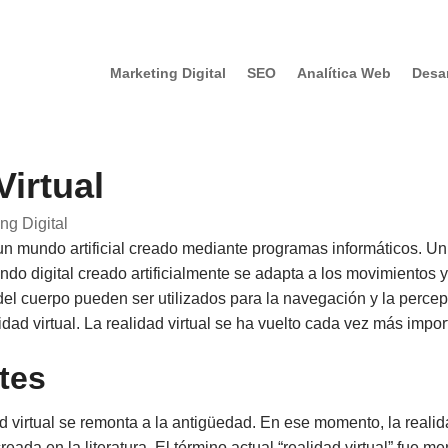
Marketing Digital
SEO
Analítica Web
Desa
Virtual
ng Digital
un mundo artificial creado mediante programas informáticos. U
o digital creado artificialmente se adapta a los movimientos y pu
el cuerpo pueden ser utilizados para la navegación y la percepc
idad virtual. La realidad virtual se ha vuelto cada vez más impor
tes
dad virtual se remonta a la antigüedad. En ese momento, la realid
creada en la literatura. El término actual “realidad virtual” fue 