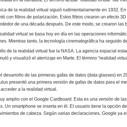
ica de la realidad virtual siguió rudimentariamente en 1932. 
ó con filtros de polarización. Estos filtros crearon un efecto 
dedor de una década después. De este modo, se crearon las base
 realidad virtual se basa hoy en día en las operaciones informát
s. Mientras tanto, la tecnología cinematográfica ha seguido d
ollo de la realidad virtual fue la NASA. La agencia espacial est
ó y visualizó el aterrizaje en Marte. El término “realidad virtu
el desarrollo de las primeras gafas de datos (data glasses) en 
lus presentó una primera versión de gafas de datos para el mer
acceder a la realidad virtual.
muy amplio con el Google Cardboard. Esta es una versión de la
s. Un smartphone se inserta en él. El usuario tiene la opción d
imientos de cabeza. Según varias declaraciones, Google ya es