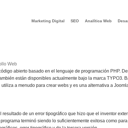
Marketing Digital
SEO
Analítica Web
Desa
ollo Web
digo abierto basado en el lenguaje de programación PHP. De
ambién están disponibles actualmente bajo la marca TYPO3. Ba
utiliza a menudo para crear webs y es una alternativa a Jooml
 resultado de un error tipográfico que hizo que el inventor ext
u programa terminó siendo lo suficientemente exitosa como para
gráficos, error tipográfico y de la tercera versión.